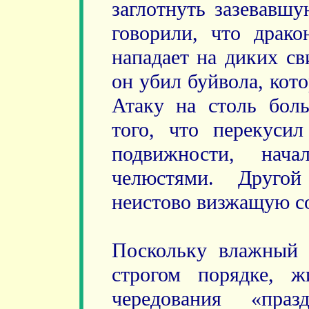
заглотнуть зазевавш
говорили, что драко
нападает на диких св
он убил буйвола, кот
Атаку на столь бол
того, что перекуси
подвижности, нача
челюстями. Другой
неистово визжащую со
Поскольку влажный 
строгом порядке, ж
чередования «пра