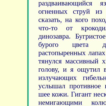
раздваивающийся я
огненных струй из
сказать, на кого пох
что-то от крокоди
динозавра. Бугристо
бурого цвета д
растопыренных лапах
тянулся массивный х
голову, и я ощутил 
излучающих гибель
услышал противное 
шее кожи. Гигант нес
немигающими кол