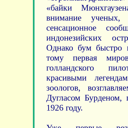
«байки Мюнхгаузен
внимание ученых,
сенсационное соо
индонезийских ост
Однако бум быстро 
тому первая миров
голландского пил
красивыми легенда
зоологов, возглавл
Дугласом Бурденом,
1926 году.
Уже первые рез