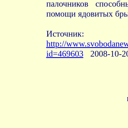
палочников способ
помощи ядовитых бры
Источник:
http://www.svobodanew
id=469603
2
00
8
-
10
-
2