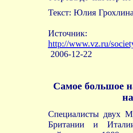
Текст: Юлия Грохлин
Источник:
http://www.vz.ru/socie
2
006-
12
-
22
Самое большое н
на
Специалисты двух Му
Британии и Италии